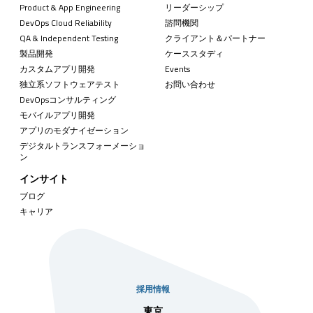
Product & App Engineering
リーダーシップ
DevOps Cloud Reliability
諮問機関
QA & Independent Testing
クライアント＆パートナー
製品開発
ケーススタディ
カスタムアプリ開発
Events
独立系ソフトウェアテスト
お問い合わせ
DevOpsコンサルティング
モバイルアプリ開発
アプリのモダナイゼーション
デジタルトランスフォーメーショ
ン
インサイト
ブログ
キャリア
採用情報
京
シンガポール