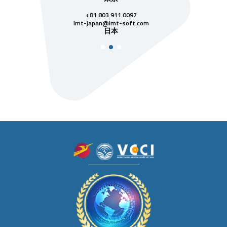
911 0097
singapore@imt-soft.com
シンガポール
mt-soft.com
本