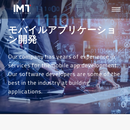
モバイルアプリケーショ
ン開発
Our company has years of experience in
services for themobile app development.
Our software developers are some of the
best in the industry at building
applications.