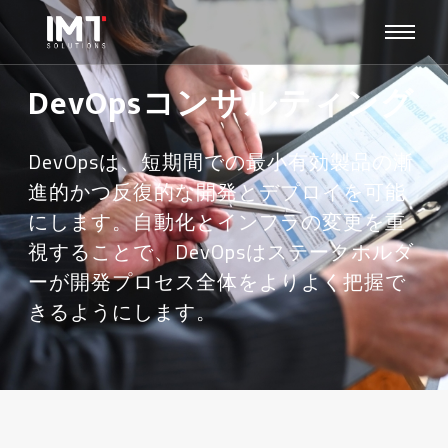
DevOpsコンサルティング
DevOpsは、短期間での最小有効製品の漸
進的かつ反復的な開発とデプロイを可能
にします。自動化とインフラの変更を重
視することで、DevOpsはステークホルダ
ーが開発プロセス全体をよりよく把握で
きるようにします。