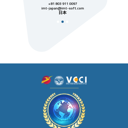
811 7742
+81 803 911 0097
singapore@im
シンガ
t-soft.com
imt-japan@imt-soft.com
ナム
日本