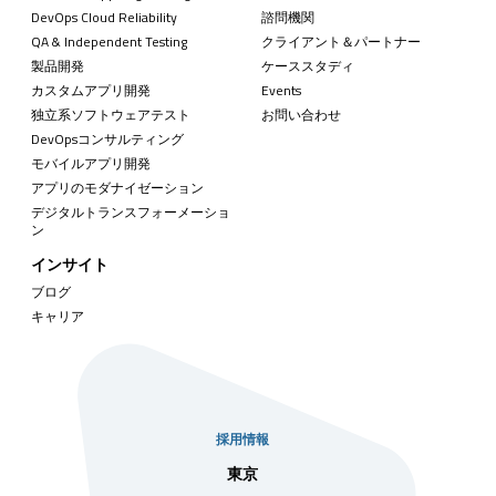
DevOps Cloud Reliability
諮問機関
QA & Independent Testing
クライアント＆パートナー
製品開発
ケーススタディ
カスタムアプリ開発
Events
独立系ソフトウェアテスト
お問い合わせ
DevOpsコンサルティング
モバイルアプリ開発
アプリのモダナイゼーション
デジタルトランスフォーメーショ
ン
インサイト
ブログ
キャリア
採用情報
社
東京
シンガ